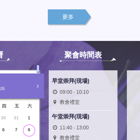
曆
聚會時間表
早堂崇拜(現場)
026
09:00 - 10:10
教會禮堂
四
五
六
午堂崇拜(現場)
30
31
1
11:40 - 13:00
6
7
8
教會禮堂