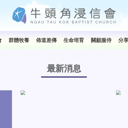
會
群體牧養
佈道差傳
生命培育
關顧服侍
分
最新消息